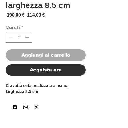
larghezza 8.5 cm
Prezzo regolare
Prezzo scontato
 190,00 € 
114,00 €
Quantità
*
Aggiungi al carrello
Acquista ora
Cravatta seta, realizzata a mano,
larghezza 8.5 cm