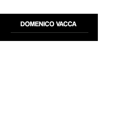
Shop
Politica reso
About
Privacy Policy
Media
Termini & Condizioni
Contatti
FLAGSHIP STORES:
ROMA: Via della Croce 5
(Piazza di Spagna)
(+39)
0686876881
BARI: Via Calefati 61/D
(Via Sparano)
(+39)
0809641236