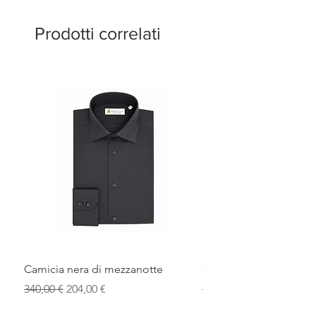
Prodotti correlati
Camicia nera di mezzanotte
Camicia elegante blu r
Prezzo regolare
Prezzo scontato
Prezzo regolare
340,00 €
204,00 €
340,00 €