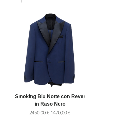
Smoking Blu Notte con Rever
Giacca Smoking Jacq
in Raso Nero
Notte con Revers a S
Prezzo regolare
Prezzo scontato
2450,00 €
1470,00 €