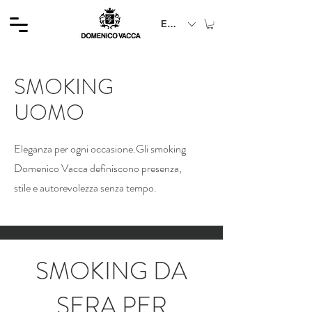
EUR (€)
SMOKING
UOMO
Eleganza per ogni occasione.
Gli smoking
Domenico Vacca definiscono presenza,
stile e autorevolezza senza tempo.
SMOKING DA
SERA PER