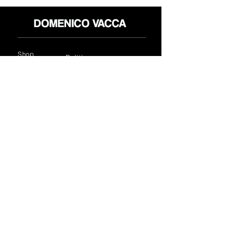
Shop
Politica reso
About
Privacy Policy
Media
Termini & Condizioni
Contatti
FLAGSHIP STORES:
ROMA: Via della Croce 5
(Piazza di Spagna)
(+39)
0686876881
BARI: Via Calefati 61/D
(Via Sparano)
(+39)
0809641236
info@domenicovacca.com