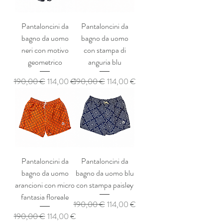
Pantaloncini da
Pantaloncini da
bagno da uomo
bagno da uomo
neri con motivo
con stampa di
geometrico
anguria blu
Prezzo regolare
Prezzo scontato
Prezzo regolare
Prezzo scontato
190,00 €
114,00 €
190,00 €
114,00 €
Pantaloncini da
Pantaloncini da
bagno da uomo
bagno da uomo blu
arancioni con micro
con stampa paisley
fantasia floreale
Prezzo regolare
Prezzo scontato
190,00 €
114,00 €
Prezzo regolare
Prezzo scontato
190,00 €
114,00 €