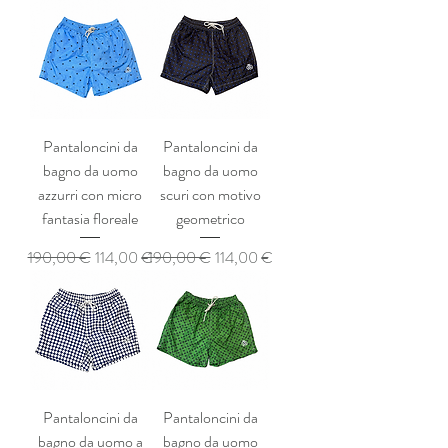
Pantaloncini da
Pantaloncini da
bagno da uomo
bagno da uomo
azzurri con micro
scuri con motivo
fantasia floreale
geometrico
Prezzo regolare
Prezzo scontato
Prezzo regolare
Prezzo scontato
190,00 €
114,00 €
190,00 €
114,00 €
Pantaloncini da
Pantaloncini da
bagno da uomo a
bagno da uomo