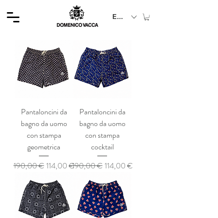
EUR (€)
Pantaloncini da
Pantaloncini da
bagno da uomo
bagno da uomo
con stampa
con stampa
geometrica
cocktail
Prezzo regolare
Prezzo scontato
Prezzo regolare
Prezzo scontato
190,00 €
114,00 €
190,00 €
114,00 €