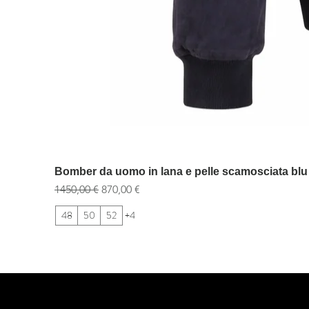
Bomber da uomo in lana e pelle scamosciata blu
Prezzo regolare
Prezzo scontato
1450,00 €
870,00 €
48
50
52
+4