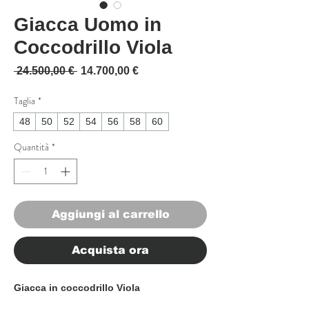
Giacca Uomo in
Coccodrillo Viola
Prezzo regolare
Prezzo scontato
 24.500,00 € 
14.700,00 €
Taglia
*
48
50
52
54
56
58
60
Quantità
*
Aggiungi al carrello
Acquista ora
Giacca in coccodrillo Viola