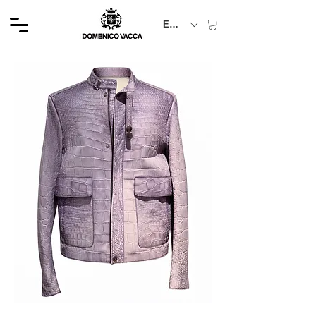
EUR (€)