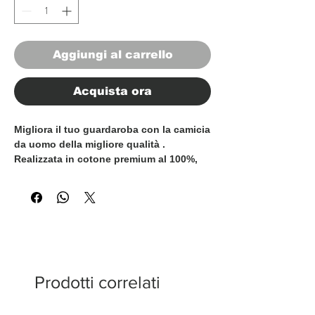
Aggiungi al carrello
Acquista ora
Migliora il tuo guardaroba con la camicia
da uomo della migliore qualità .
Realizzata in cotone premium al 100%,
questa camicia è l'emblema del lusso e
del comfort. Ogni camicia è
meticolosamente realizzata in Italia,
garantendo un'artigianalità superiore e
attenzione ai dettagli. Che tu ti stia
vestendo per un'occasione formale o
cerchi la raffinatezza quotidiana, queste
camicie sono un'aggiunta senza tempo
Prodotti correlati
al guardaroba di ogni uomo. Prova il
lusso dell'abbigliamento realizzato in