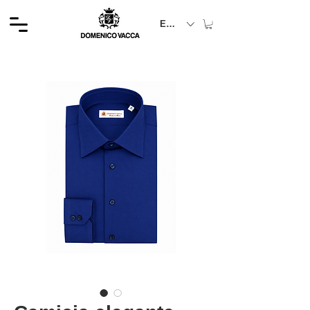
EUR (€)