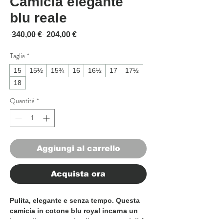
Camicia elegante
blu reale
Prezzo regolare
Prezzo scontato
 340,00 € 
204,00 €
Taglia
*
15
15½
15¾
16
16½
17
17½
18
Quantità
*
Aggiungi al carrello
Acquista ora
Pulita, elegante e senza tempo. Questa
camicia in cotone blu royal incarna un