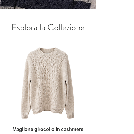
Esplora la Collezione
Maglione girocollo in cashmere
Maglione girocollo 