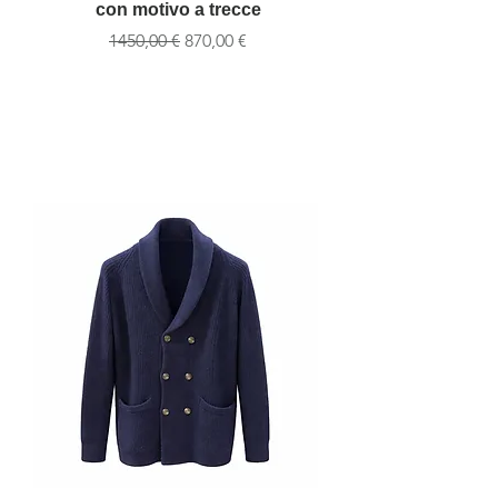
con motivo a trecce
Prezzo regolare
Prezzo scontato
1450,00 €
870,00 €