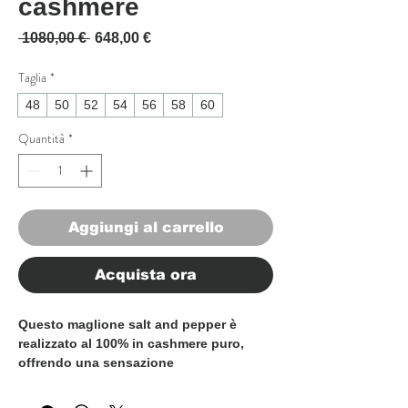
cashmere
Prezzo regolare
Prezzo scontato
 1080,00 € 
648,00 €
Taglia
*
48
50
52
54
56
58
60
Quantità
*
Aggiungi al carrello
Acquista ora
Questo maglione salt and pepper è
realizzato al 100% in cashmere puro,
offrendo una sensazione
incredibilmente morbida e liscia sulla
pelle. Il colore ricco aggiunge un tocco