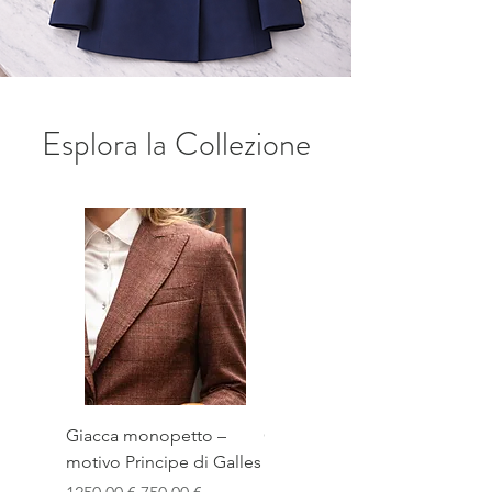
Esplora la Collezione
Giacca monopetto –
Giacca monopetto –
motivo Principe di Galles
revers a punta in raso –
bianca – 100% Made In
Prezzo regolare
Prezzo scontato