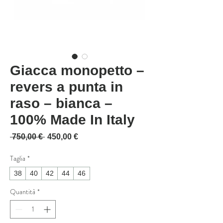
Giacca monopetto –
revers a punta in
raso – bianca –
100% Made In Italy
Prezzo regolare
Prezzo scontato
 750,00 € 
450,00 €
Taglia
*
38
40
42
44
46
Quantità
*