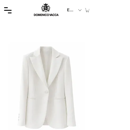
EUR (€)