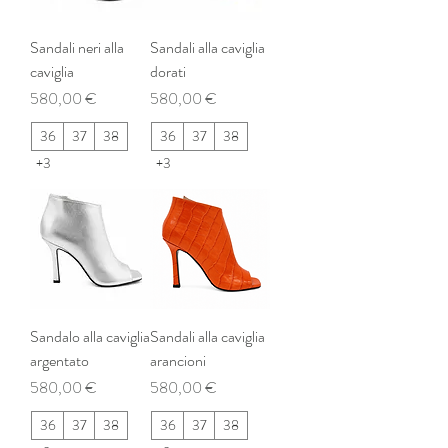
Sandali neri alla
Sandali alla caviglia
caviglia
dorati
Prezzo
Prezzo
580,00 €
580,00 €
36
37
38
36
37
38
+3
+3
Sandalo alla caviglia
Sandali alla caviglia
argentato
arancioni
Prezzo
Prezzo
580,00 €
580,00 €
36
37
38
36
37
38