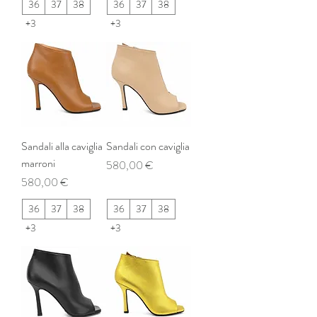
36
37
38
36
37
38
+3
+3
Sandali alla caviglia
Sandali con caviglia
marroni
Prezzo
580,00 €
Prezzo
580,00 €
36
37
38
36
37
38
+3
+3