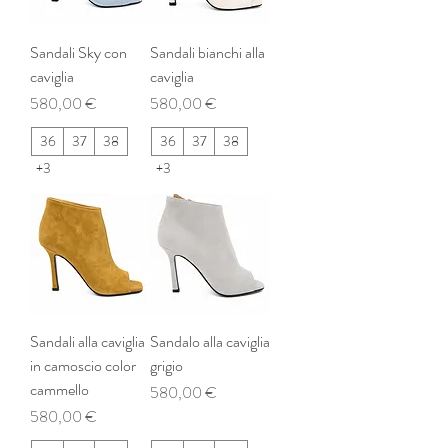
Sandali Sky con
Sandali bianchi alla
caviglia
caviglia
Prezzo
Prezzo
580,00 €
580,00 €
36
37
38
36
37
38
+3
+3
Sandali alla caviglia
Sandalo alla caviglia
in camoscio color
grigio
cammello
Prezzo
580,00 €
Prezzo
580,00 €