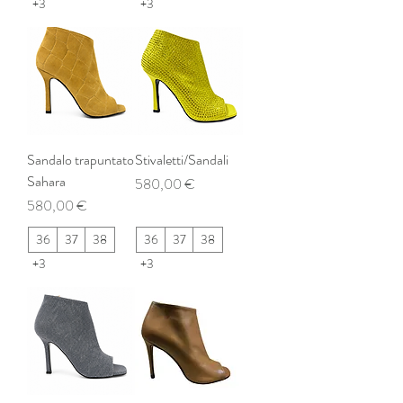
+3
+3
Sandalo trapuntato
Stivaletti/Sandali
Sahara
Prezzo
580,00 €
Prezzo
580,00 €
36
37
38
36
37
38
+3
+3