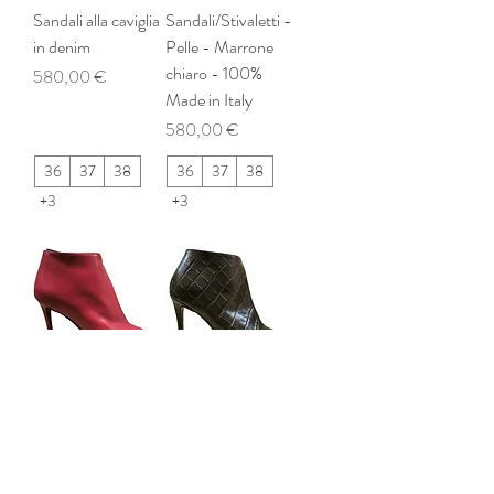
Sandali alla caviglia
Sandali/Stivaletti -
in denim
Pelle - Marrone
chiaro - 100%
Prezzo
580,00 €
Made in Italy
Prezzo
580,00 €
36
37
38
36
37
38
+3
+3
Sandali/ Stivaletti -
Sandalo/Stivaletto
Pelle - Rosso -
- Pelle stampa
100% Made in Italy
Cocco - 100%
Made in Italy
Prezzo
580,00 €