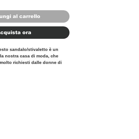
ungi al carrello
cquista ora
esto sandalo/stivaletto è un
la nostra casa di moda, che
molto richiesti dalle donne di
sandalo e gli stivaletti, creando
sso tempo sexy ed elegante. Il
 si fonde armoniosamente con la
ella stampa cocco, creando un
e si adatta perfettamente a
.
taly e realizzati a mano da
iani.