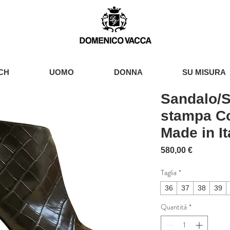
CH
UOMO
DONNA
SU MISURA
Sandalo/St
stampa C
Made in It
Prezzo
580,00 €
Taglia
*
36
37
38
39
Quantità
*