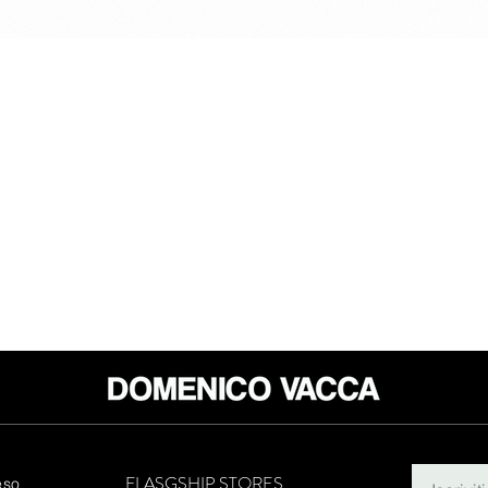
FLASGSHIP STORES
eso