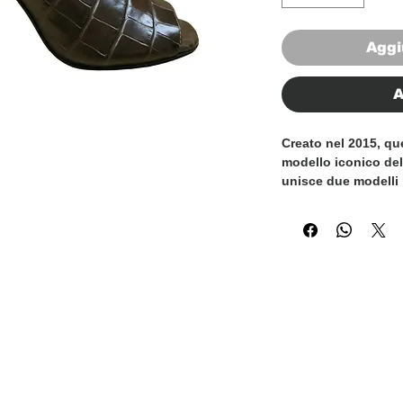
Aggi
A
Creato nel 2015, qu
modello iconico del
unisce due modelli 
classe abbinando il 
una scarpa allo ste
marrone cioccolato
raffinata texture d
pezzo distintivo ch
qualsiasi ambiente
Sono 100% Made in I
esperti artigiani ital