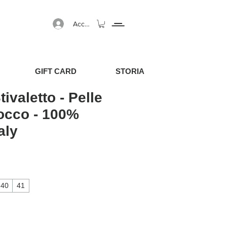
Accedi
GIFT CARD
STORIA
ivaletto - Pelle
occo - 100%
aly
40
41