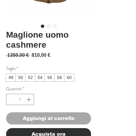
Maglione uomo
cashmere
Prezzo regolare
Prezzo scontato
 1350,00 € 
810,00 €
Taglia
*
48
50
52
54
56
58
60
Quantità
*
Aggiungi al carrello
Acquista ora