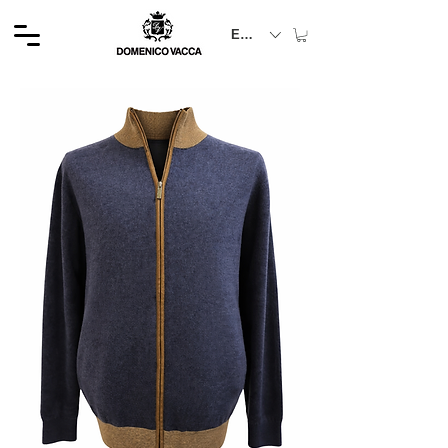
EUR (€)