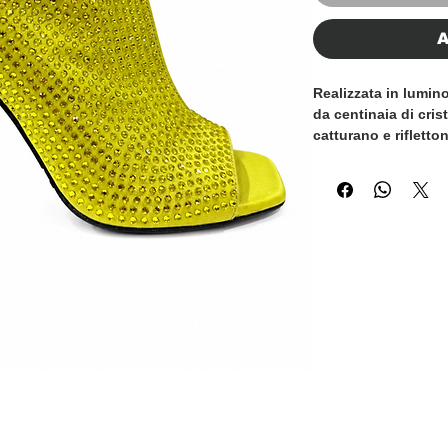
A
Realizzata in lumin
da centinaia di cris
catturano e rifletto
silhouette scultorea
seducente punta ap
incornicia il piede
impatto, sofisticata
Ideato per occasioni
serate glamour, qu
coniuga eleganza, c
un'audace espressi
Dettagli:
• Tomaia in raso col
• Decorazioni con cr
mano