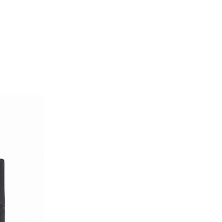
 pelle
o
tivante, pensata per diventare il
siasi look.