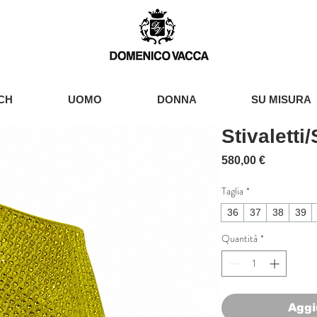
CH
UOMO
DONNA
SU MISURA
Stivaletti
Prezzo
580,00 €
Taglia
*
36
37
38
39
Quantità
*
Aggi