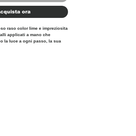
cquista ora
oso raso color lime e impreziosita
talli applicati a mano che
no la luce a ogni passo, la sua
, caratterizzata da una
erta e un elegante design che
, crea una presenza di grande
 e indimenticabile.
 speciali, eventi esclusivi e
esto sandalo eccezionale
omfort e maestria artigianale in
one di lusso contemporaneo.
or lime
istalli tono su tono applicate a