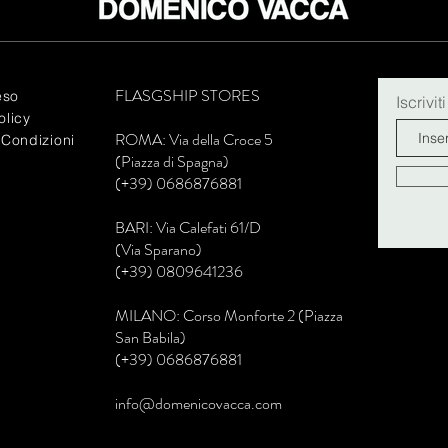
FLASGSHIP STORES
eso
Iscrivit
olicy
R
OMA: Via della Croce 5
 Condizioni
(Piazza di Spagna)
(+39) 0686876881
BARI: Via Calefati 61/D
(Via Sparano)
(+39) 0809641236
MILANO: Corso Monforte 2 (Piazza
San Babila)
(+39) 0686876881
info@domenicovacca.com