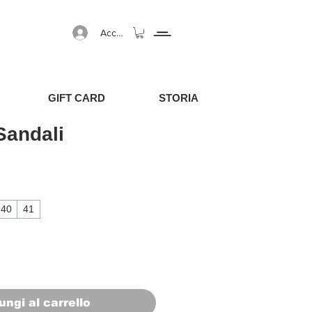
Accedi
GIFT CARD
STORIA
/Sandali
40
41
ungi al carrello