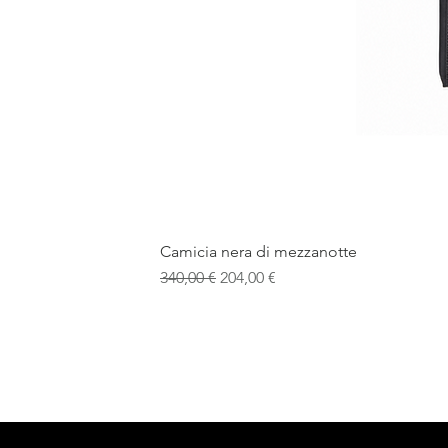
Camicia nera di mezzanotte
Prezzo regolare
Prezzo scontato
340,00 €
204,00 €