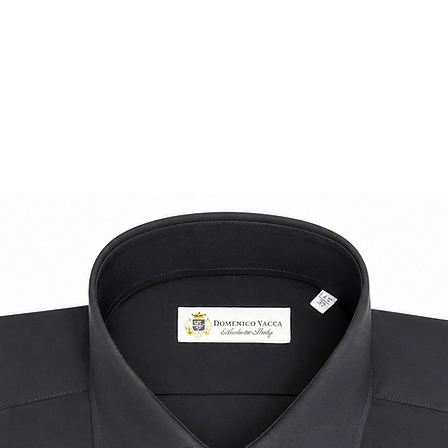
• Fodera in morbida
• Tacco alto rivestit
Suola in cuoio
• Prodotto in Italia
Una creazione accat
punto focale di qual