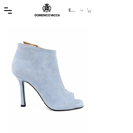
EUR (€)