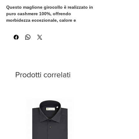
Questo maglione girocollo è realizzato in
puro cashmere 100%, offrendo
morbidezza eccezionale, calore e
comfort. Il design presenta raffinate
lavorazioni verticali a trecce e un
delicato motivo geometrico centrale, che
aggiungono profondità e carattere
distintivo al capo.
Prodotti correlati
La calda tonalità ruggine dona al
maglione un fascino sofisticato e
stagionale, rendendolo ideale per look
autunnali e invernali. Le finiture a coste
su collo, polsini e fondo assicurano una
vestibilità pulita e una tenuta della forma
nel tempo.