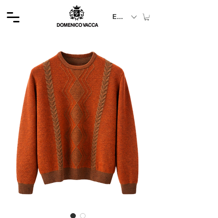
EUR (€)