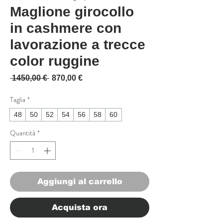
Maglione girocollo
in cashmere con
lavorazione a trecce
color ruggine
Prezzo regolare
Prezzo scontato
 1450,00 € 
870,00 €
Taglia
*
48
50
52
54
56
58
60
Quantità
*
Aggiungi al carrello
Acquista ora