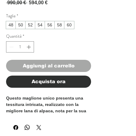
Prezzo regolare
Prezzo scontato
 990,00 € 
594,00 €
Taglia
*
48
50
52
54
56
58
60
Quantità
*
Aggiungi al carrello
Acquista ora
Questo maglione unico presenta una
tessitura intricata, realizzato con la
migliore lana di alpaca, nota per la sua
eccezionale morbidezza e calore. La
texture distintiva aggiunge profondità e
carattere, rendendolo un pezzo che si