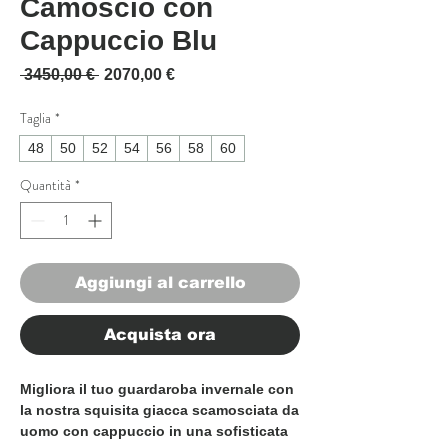
Camoscio con
Cappuccio Blu
Prezzo regolare
Prezzo scontato
 3450,00 € 
2070,00 €
Taglia
*
48
50
52
54
56
58
60
Quantità
*
Aggiungi al carrello
Acquista ora
Migliora il tuo guardaroba invernale con 
la nostra squisita giacca scamosciata da 
uomo con cappuccio in una sofisticata 