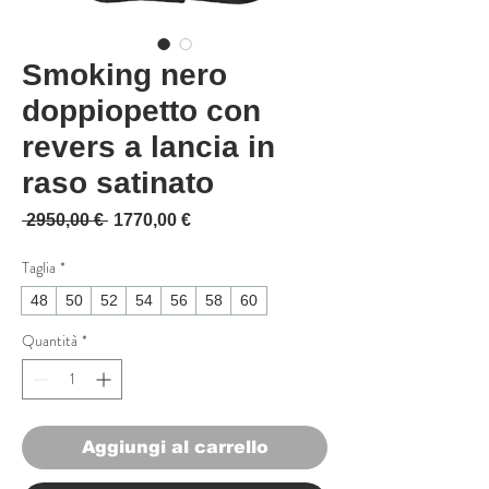
Smoking nero
doppiopetto con
revers a lancia in
raso satinato
Prezzo regolare
Prezzo scontato
 2950,00 € 
1770,00 €
Taglia
*
48
50
52
54
56
58
60
Quantità
*
Aggiungi al carrello