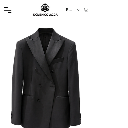
EUR (€)