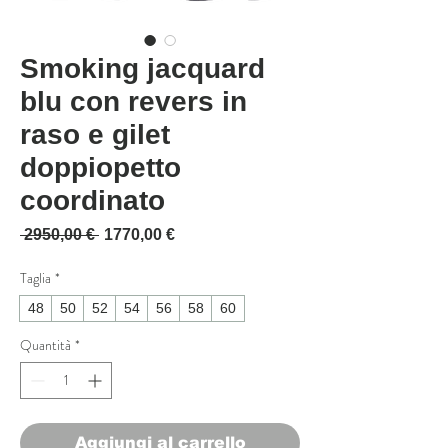
Smoking jacquard
blu con revers in
raso e gilet
doppiopetto
coordinato
Prezzo regolare
Prezzo scontato
 2950,00 € 
1770,00 €
Taglia
*
48
50
52
54
56
58
60
Quantità
*
Aggiungi al carrello