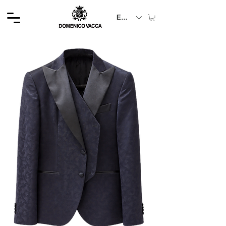
EUR (€)