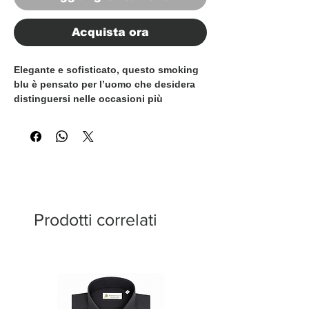
Acquista ora
Elegante e sofisticato, questo smoking
blu è pensato per l’uomo che desidera
distinguersi nelle occasioni più
importanti. Realizzato in tessuto
jacquard con delicati micro-motivi tono
su tono, aggiunge profondità e carattere
al classico abito da sera, mantenendo
un’estetica raffinata e senza tempo.
Prodotti correlati
La giacca a due bottoni presenta revers
a lancia in raso, elemento distintivo
della tradizione sartoriale dello smoking,
insieme a tasche a filetto che
valorizzano la silhouette pulita e
formale. Il gilet doppiopetto coordinato,