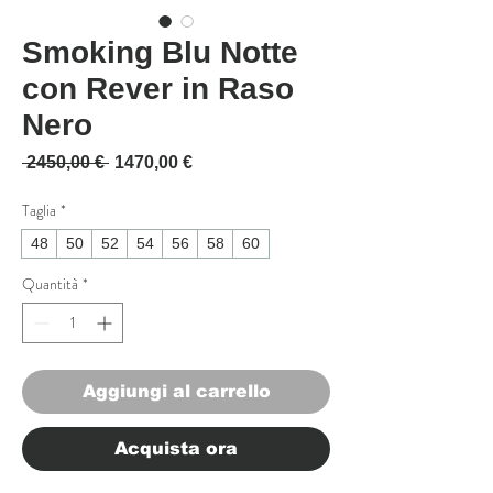
Smoking Blu Notte
con Rever in Raso
Nero
Prezzo regolare
Prezzo scontato
 2450,00 € 
1470,00 €
Taglia
*
48
50
52
54
56
58
60
Quantità
*
Aggiungi al carrello
Acquista ora