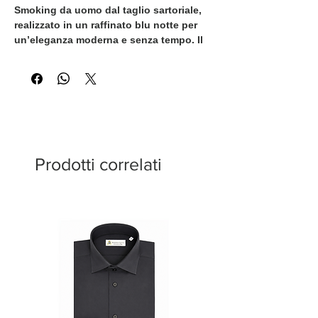
Smoking da uomo dal taglio sartoriale,
realizzato in un raffinato blu notte per
un’eleganza moderna e senza tempo. Il
rever a lancia in raso nero crea un
contrasto deciso e sofisticato, mentre le
tasche rifinite in raso e la linea pulita
valorizzano la silhouette.
Pensato per cerimonie, gala ed eventi
formali di alto livello, questo smoking
rappresenta la scelta ideale per chi
Prodotti correlati
desidera distinguersi con classe e
personalità.