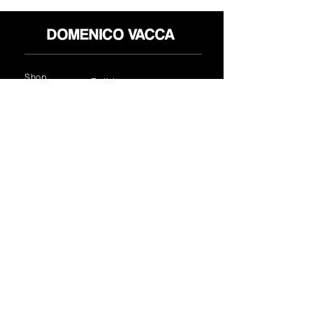
Shop
Politica reso
About
Privacy Policy
Media
Termini & Condizioni
Contatti
FLAGSHIP STORES:
ROMA: Via della Croce 5
(Piazza di Spagna)
(+39)
0686876881
BARI: Via Calefati 61/D
(Via Sparano)
(+39)
0809641236
info@domenicovacca.com