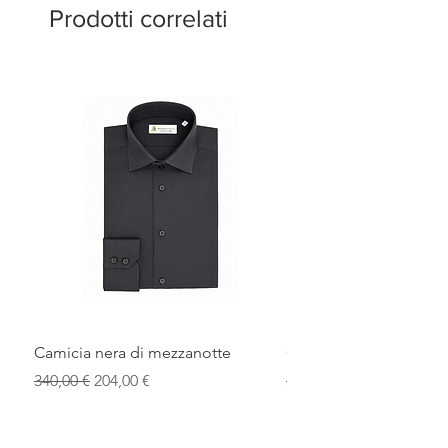
artigiani italiani.
Prodotti correlati
Camicia nera di mezzanotte
Camicia elegante blu r
Prezzo regolare
Prezzo scontato
Prezzo regolare
340,00 €
204,00 €
340,00 €