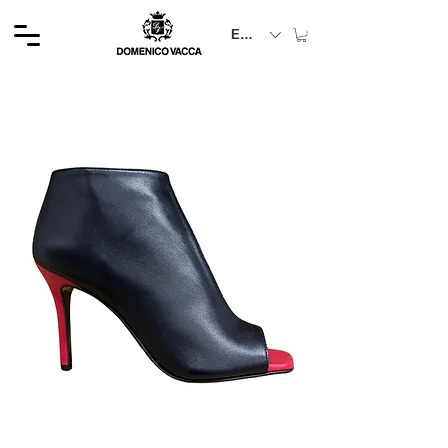
EUR (€)