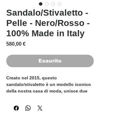
Sandalo/Stivaletto -
Pelle - Nero/Rosso -
100% Made in Italy
Prezzo
580,00 €
Esaurito
Creato nel 2015, questo
sandalo/stivaletto è un modello iconico
della nostra casa di moda, unisce due
modelli molto richiesti dalle donne di
classe abbinando il sandalo e lo
stivaletto, creando una scarpa sexy ed
elegante allo stesso tempo. Nere in
mordida nappa, presentano cinturino e
tallone in pelle rossa. Sono 100% Made
in Italy e realizzati a mano da esperti