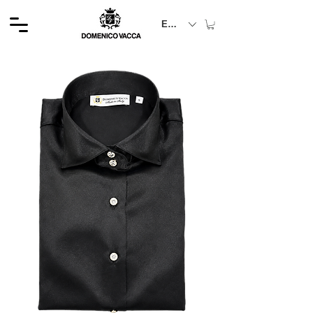
EUR (€)