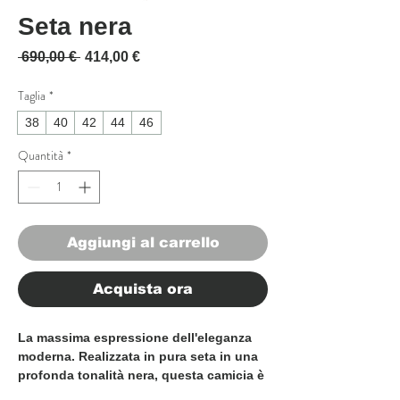
Seta nera
Prezzo regolare
Prezzo scontato
 690,00 € 
414,00 €
Taglia
*
38
40
42
44
46
Quantità
*
Aggiungi al carrello
Acquista ora
La massima espressione dell'eleganza
moderna. Realizzata in pura seta in una
profonda tonalità nera, questa camicia è
impreziosita da bottoni in cristallo