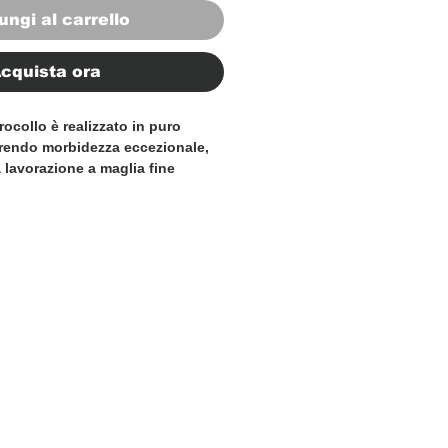
ungi al carrello
cquista ora
ocollo è realizzato in puro
rendo morbidezza eccezionale,
 lavorazione a maglia fine
e blu mélange, creando
ta e senza tempo.
he raglan per una vestibilità
a, dona un’eleganza disinvolta
ual sia più curati. Le finiture a
sini e fondo garantiscono
el tempo.