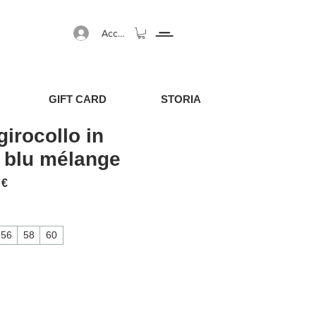
Accedi
GIFT CARD
STORIA
irocollo in
 blu mélange
regolare
Prezzo scontato
 €
56
58
60