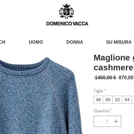
CH
UOMO
DONNA
SU MISURA
Maglione g
cashmere
Prezzo 
 1450,00 € 
870,00
Taglia
*
48
50
52
54
Quantità
*