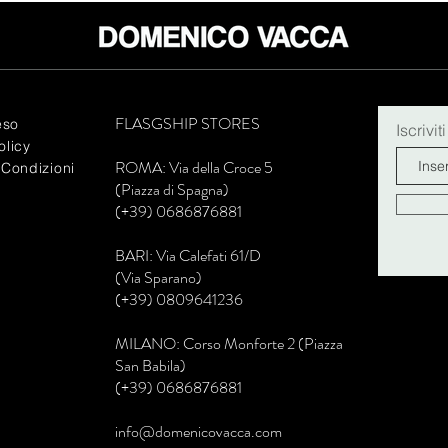
FLASGSHIP STORES
eso
Iscrivit
olicy
R
OMA: Via della Croce 5
 Condizioni
(Piazza di Spagna)
(+39) 0686876881
BARI: Via Calefati 61/D
(Via Sparano)
(+39) 0809641236
MILANO: Corso Monforte 2 (Piazza
San Babila)
(+39) 0686876881
info@domenicovacca.com