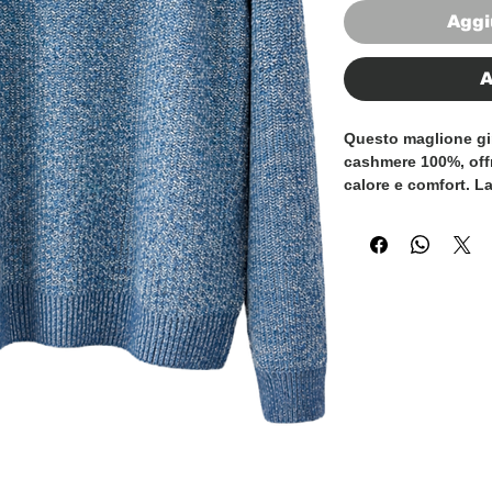
Aggi
A
Questo maglione gir
cashmere 100%, off
calore e comfort. La
valorizza la textur
un’estetica raffina
Disegnato con manic
naturale e rilassat
adatta sia a look cas
coste su collo, pol
struttura e durata n