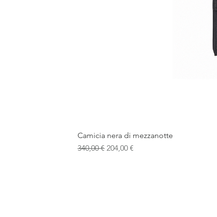
Camicia nera di mezzanotte
Prezzo regolare
Prezzo scontato
340,00 €
204,00 €