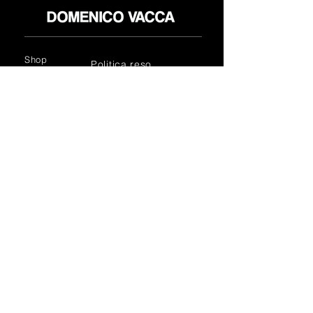
Shop
Politica reso
About
Privacy Policy
Media
Termini & Condizioni
Contatti
FLAGSHIP STORES:
ROMA: Via della Croce 5
(Piazza di Spagna)
(+39)
0686876881
BARI: Via Calefati 61/D
(Via Sparano)
(+39)
0809641236
info@domenicovacca.com