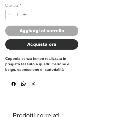
Quantità
*
Aggiungi al carrello
Acquista ora
Coppola senza tempo realizzata in
pregiato tessuto a quadri marrone e
beige, espressione di sartorialità
raffinata ed eleganza classica. La forma
tradizionale garantisce comfort e
versatilità, rendendola adatta sia a look
smart-casual sia a outfit più formali.
Rifinita con cura e attenzione ai dettagli,
questa coppola riflette autentica
artigianalità italiana e sofisticatezza
discreta.
Prodotti correlati