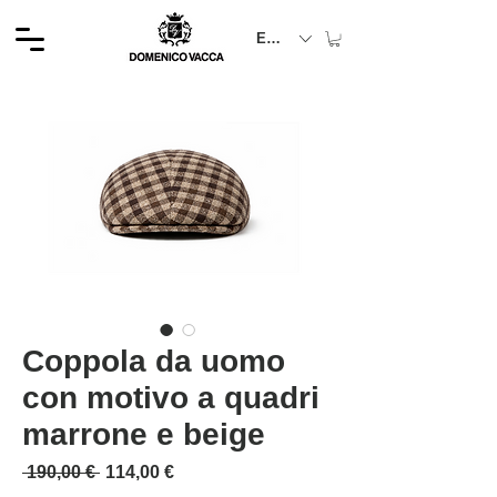
EUR (€)
Coppola da uomo
con motivo a quadri
marrone e beige
Prezzo regolare
Prezzo scontato
 190,00 € 
114,00 €