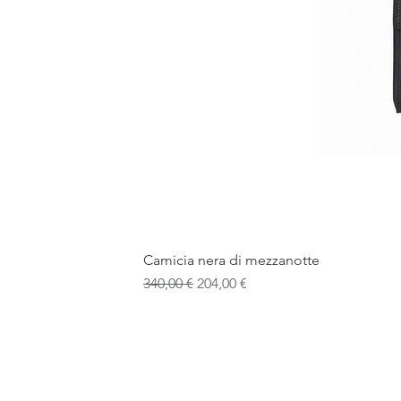
Camicia nera di mezzanotte
Prezzo regolare
Prezzo scontato
340,00 €
204,00 €