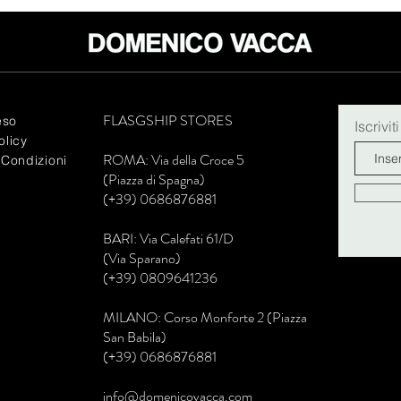
FLASGSHIP STORES
eso
Iscrivit
olicy
R
OMA: Via della Croce 5
 Condizioni
(Piazza di Spagna)
(+39) 0686876881
BARI: Via Calefati 61/D
(Via Sparano)
(+39) 0809641236
MILANO: Corso Monforte 2 (Piazza
San Babila)
(+39) 0686876881
info@domenicovacca.com