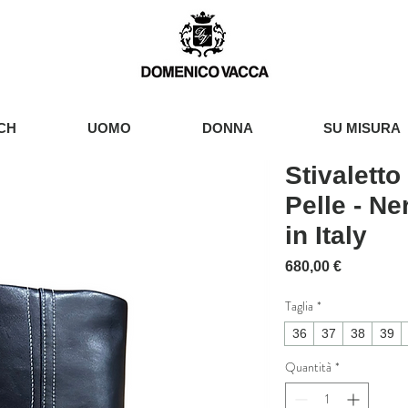
CH
UOMO
DONNA
SU MISURA
Stivaletto
Pelle - N
in Italy
Prezzo
680,00 €
Taglia
*
36
37
38
39
Quantità
*