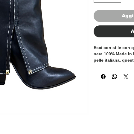
Aggi
A
Esci con stile con q
nera 100% Made in It
pelle italiana, ques
raffinatezza. Il des
tempo li rendono un
guardaroba, perfett
formali. Con una st
questi stivali non 
pratici da indossare 
con questi squisiti st
un must per gli app