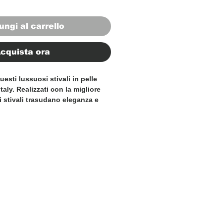
ungi al carrello
cquista ora
uesti lussuosi stivali in pelle
aly. Realizzati con la migliore
ti stivali trasudano eleganza e
ign elegante e il colore senza
'aggiunta versatile a qualsiasi
a sia per le occasioni casual che
ruttura comoda e resistente,
sono solo eleganti ma anche
tutti i giorni. Migliora il tuo look
ivali in pelle realizzati in Italia,
assionati di moda più esigenti.