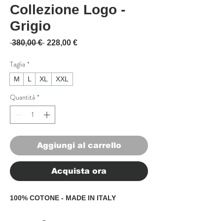
Collezione Logo -
Grigio
Prezzo regolare
Prezzo scontato
 380,00 € 
228,00 €
Taglia
*
M
L
XL
XXL
Quantità
*
Aggiungi al carrello
Acquista ora
100% COTONE - MADE IN ITALY