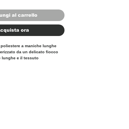
ungi al carrello
cquista ora
 poliestere a maniche lunghe
erizzato da un delicato fiocco
 lunghe e il tessuto
iscono all'abito un'aura di
za. La maxi lunghezza aggiunge
 veste questo capo per
 serate indimenticabili. Il
rale è un dettaglio romantico che
i femminilità senza eccessi,
llezza senza tempo dell'abito.
citura e ogni dettaglio di questo
 dell'esperienza e della passione
ni. L'attenzione ai dettagli e la
produttivo rendono questo abito