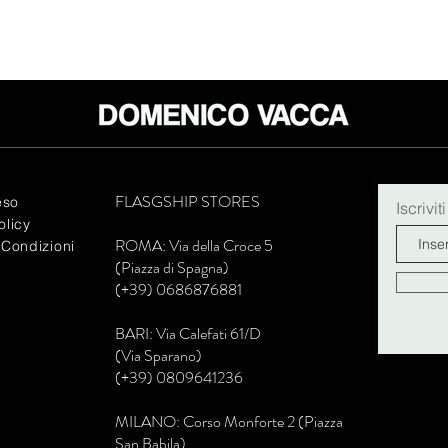
FLASGSHIP STORES
eso
Iscrivit
olicy
R
OMA: Via della Croce 5
 Condizioni
(Piazza di Spagna)
(+39) 0686876881
BARI: Via Calefati 61/D
(Via Sparano)
(+39) 0809641236
MILANO: Corso Monforte 2 (Piazza
San Babila)