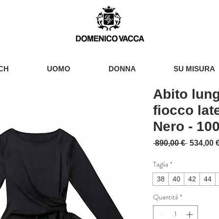
CH
UOMO
DONNA
SU MISURA
Abito lun
fiocco lat
Nero - 10
Prezzo r
 890,00 € 
534,00 
Taglia
*
38
40
42
44
Quantità
*