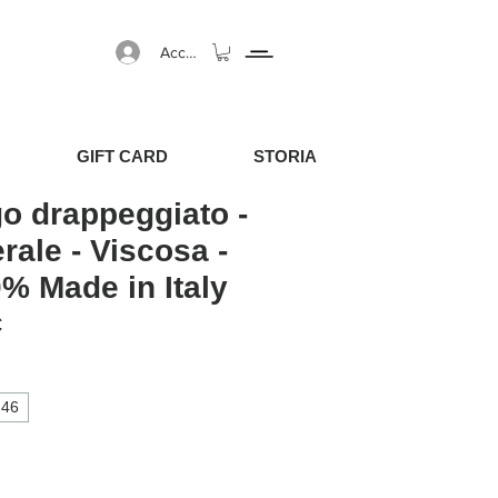
Accedi
GIFT CARD
STORIA
go drappeggiato -
erale - Viscosa -
0% Made in Italy
egolare
Prezzo scontato
€
46