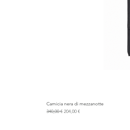
Camicia nera di mezzanotte
Prezzo regolare
Prezzo scontato
340,00 €
204,00 €