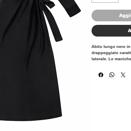
Aggi
A
Abito lungo nero in
drappeggiato caratt
laterale. Le maniche
drappeggiato confer
grazia e raffinatez
un tocco glamour e
occasioni speciali e
delicato fiocco late
aggiunge un tocco d
sottolineando la be
Ogni piega, ogni cu
abito è il risultato
degli artigiani italia
cura nel processo 