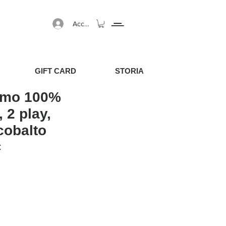
Accedi
GIFT CARD
STORIA
omo 100%
 2 play,
cobalto
egolare
Prezzo scontato
€