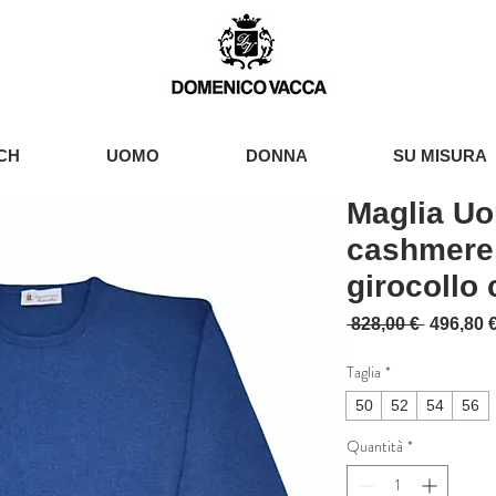
CH
UOMO
DONNA
SU MISURA
Maglia U
cashmere,
girocollo 
Prezzo r
 828,00 € 
496,80 
Taglia
*
50
52
54
56
Quantità
*