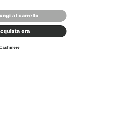
ungi al carrello
cquista ora
 Cashmere