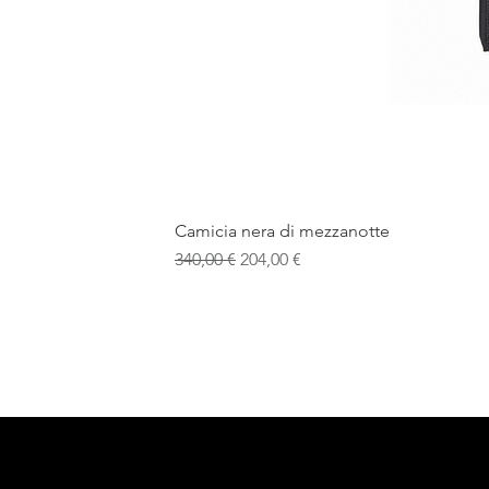
Camicia nera di mezzanotte
Prezzo regolare
Prezzo scontato
340,00 €
204,00 €