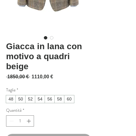
Giacca in lana con
motivo a quadri
beige
Prezzo regolare
Prezzo scontato
 1850,00 € 
1110,00 €
Taglia
*
48
50
52
54
56
58
60
Quantità
*