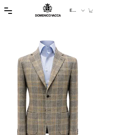
EUR (€)