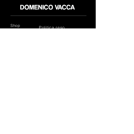
Shop
Politica reso
About
Privacy Policy
Media
Termini & Condizioni
Contatti
FLAGSHIP STORES:
ROMA: Via della Croce 5
(Piazza di Spagna)
(+39)
0686876881
BARI: Via Calefati 61/D
(Via Sparano)
(+39)
0809641236
info@domenicovacca.com