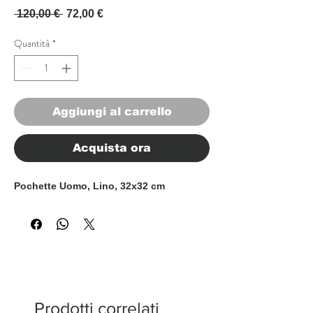
Prezzo regolare
Prezzo scontato
 120,00 € 
72,00 €
Quantità
*
Aggiungi al carrello
Acquista ora
Pochette Uomo, Lino, 32x32 cm
Prodotti correlati