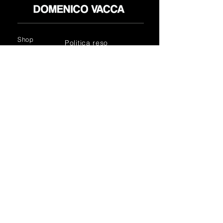
Shop
Politica reso
About
Privacy Policy
Media
Termini & Condizioni
Contatti
FLAGSHIP STORES:
ROMA: Via della Croce 5
(Piazza di Spagna)
(+39)
0686876881
BARI: Via Calefati 61/D
(Via Sparano)
(+39)
0809641236
info@domenicovacca.com