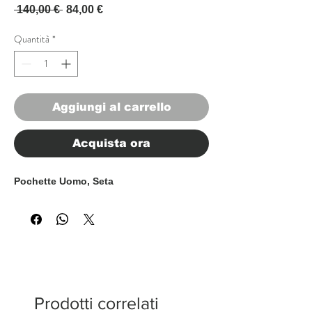
Prezzo regolare
Prezzo scontato
 140,00 € 
84,00 €
Quantità
*
Aggiungi al carrello
Acquista ora
Pochette Uomo, Seta
Prodotti correlati