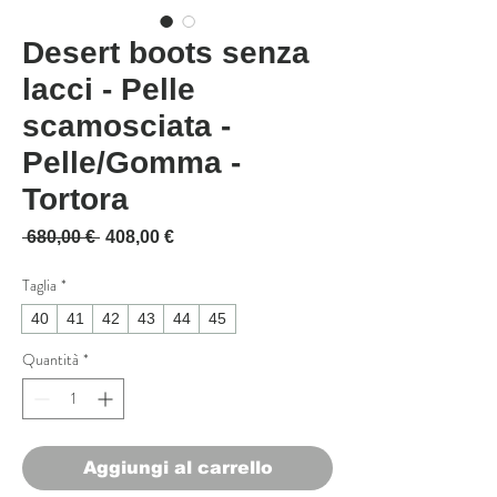
Desert boots senza
lacci - Pelle
scamosciata -
Pelle/Gomma -
Tortora
Prezzo regolare
Prezzo scontato
 680,00 € 
408,00 €
Taglia
*
40
41
42
43
44
45
Quantità
*
Aggiungi al carrello