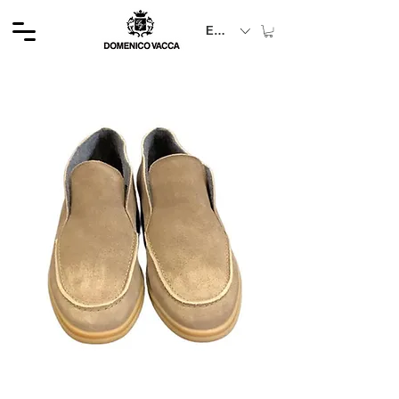
EUR (€)