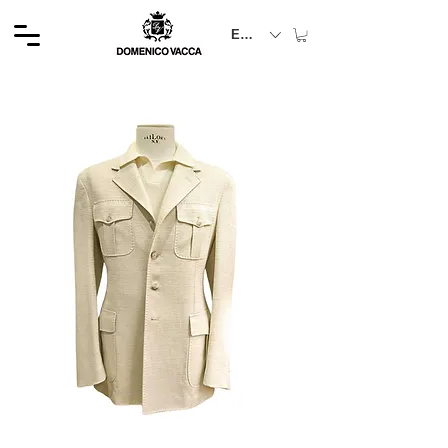
EUR (€)