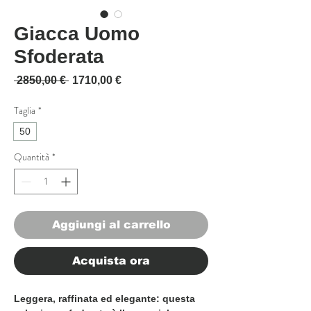
Giacca Uomo
Sfoderata
Prezzo regolare
Prezzo scontato
 2850,00 € 
1710,00 €
Taglia
*
50
Quantità
*
Aggiungi al carrello
Acquista ora
Leggera, raffinata ed elegante: questa