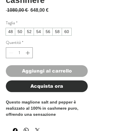
cashmere
Prezzo regolare
Prezzo scontato
 1080,00 € 
648,00 €
Taglia
*
48
50
52
54
56
58
60
Quantità
*
Aggiungi al carrello
Acquista ora
Questo maglione salt and pepper è
realizzato al 100% in cashmere puro,
offrendo una sensazione
incredibilmente morbida e liscia sulla
pelle. Il colore ricco aggiunge un tocco