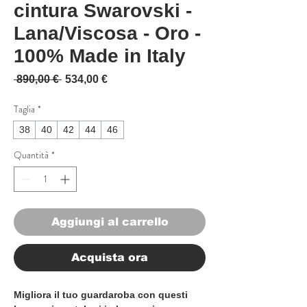
cintura Swarovski -
Lana/Viscosa - Oro -
100% Made in Italy
Prezzo regolare
Prezzo scontato
 890,00 € 
534,00 €
Taglia
*
38
40
42
44
46
Quantità
*
Aggiungi al carrello
Acquista ora
Migliora il tuo guardaroba con questi