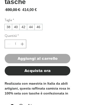
tasche
Prezzo regolare
Prezzo scontato
 690,00 € 
414,00 €
Taglia
*
38
40
42
44
46
Quantità
*
Aggiungi al carrello
Acquista ora
Realizzata con maestria in Italia da abili
artigiani, questa raffinata
camicia rosa in
100% seta con tasche
è confezionata in
lussuosa seta pura, offrendo una
sensazione eccezionalmente morbida,