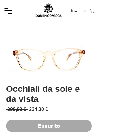
EUR (€)
Occhiali da sole e
da vista
Prezzo regolare
Prezzo scontato
 390,00 € 
234,00 €
Esaurito