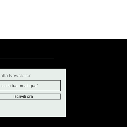
15
15½
15¾
+5
i alla Newsletter
Iscriviti ora