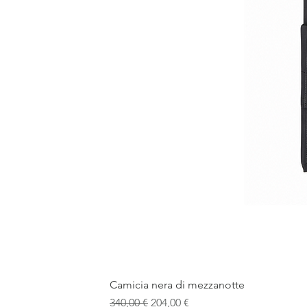
Camicia nera di mezzanotte
Prezzo regolare
Prezzo scontato
340,00 €
204,00 €