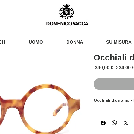
CH
UOMO
DONNA
SU MISURA
Occhiali d
Prezzo r
 390,00 € 
234,00 
Occhiali da uomo - 