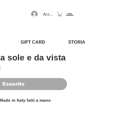
Accedi
GIFT CARD
STORIA
a sole e da vista
egolare
Prezzo scontato
€
Esaurito
Made in Italy fatti a mano