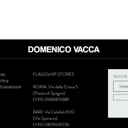
FLASGSHIP STORES
eso
Iscrivit
olicy
R
OMA: Via della Croce 5
 Condizioni
(Piazza di Spagna)
(+39) 0686876881
BARI: Via Calefati 61/D
(Via Sparano)
(+39) 0809641236