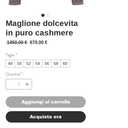
Maglione dolcevita
in puro cashmere
Prezzo regolare
Prezzo scontato
 1450,00 € 
870,00 €
Taglia
*
48
50
52
54
56
58
60
Quantità
*
Aggiungi al carrello
Acquista ora