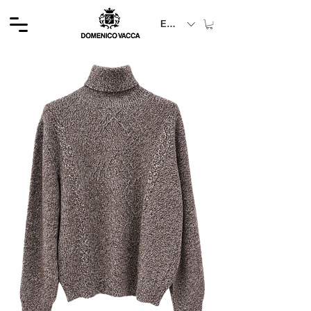
EUR (€)