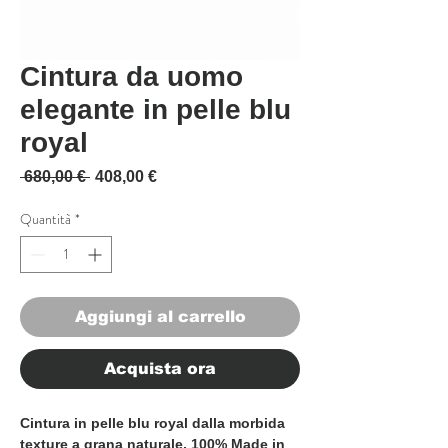
Cintura da uomo
elegante in pelle blu
royal
Prezzo regolare
Prezzo scontato
 680,00 € 
408,00 €
Quantità
*
Aggiungi al carrello
Acquista ora
Cintura in pelle blu royal dalla morbida
texture a grana naturale, 100% Made in