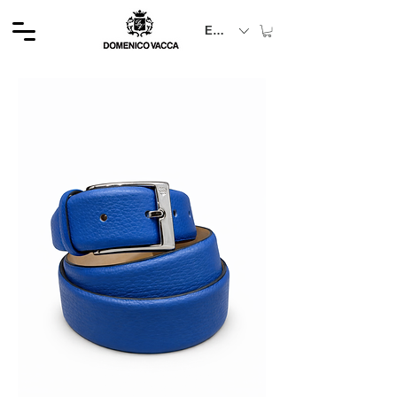
EUR (€)