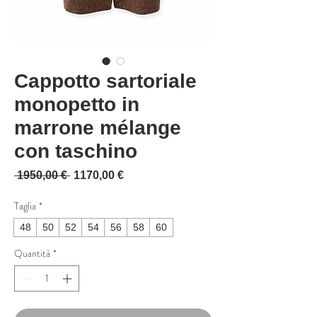
Cappotto sartoriale
monopetto in
marrone mélange
con taschino
Prezzo regolare
Prezzo scontato
 1950,00 € 
1170,00 €
Taglia
*
48
50
52
54
56
58
60
Quantità
*