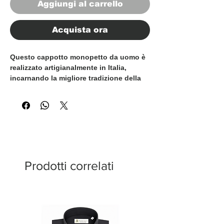
Aggiungi al carrello
Acquista ora
Questo cappotto monopetto da uomo è
realizzato artigianalmente in Italia,
incarnando la migliore tradizione della
sartoria italiana. Confezionato in un
elegante tessuto marrone mélange dalla
trama ricca e testurizzata, presenta
finiture cucite a mano che ne esaltano
l’eccellenza artigianale e l’attenzione ai
dettagli.
Prodotti correlati
Il design classico è impreziosito da
tasche con patta, taschino sul petto e
un raffinato taschino ticket, dettaglio
d’ispirazione heritage che aggiunge