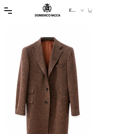
EUR (€)