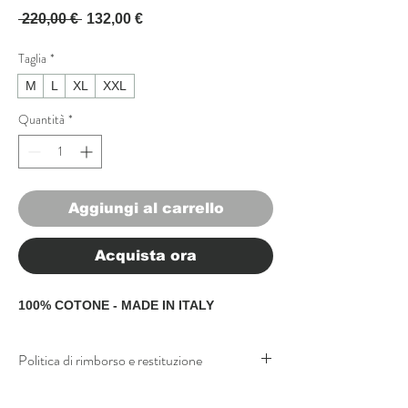
Prezzo regolare
Prezzo scontato
 220,00 € 
132,00 €
Taglia
*
M
L
XL
XXL
Quantità
*
Aggiungi al carrello
Acquista ora
100% COTONE - MADE IN ITALY
Politica di rimborso e restituzione
Politica di rimborso e restituzione