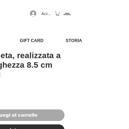
Accedi
GIFT CARD
STORIA
eta, realizzata a
ghezza 8.5 cm
egolare
Prezzo scontato
€
ungi al carrello