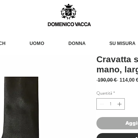
CH
UOMO
DONNA
SU MISURA
Cravatta s
mano, lar
Prezzo r
 190,00 € 
114,00 
Quantità
*
Aggi