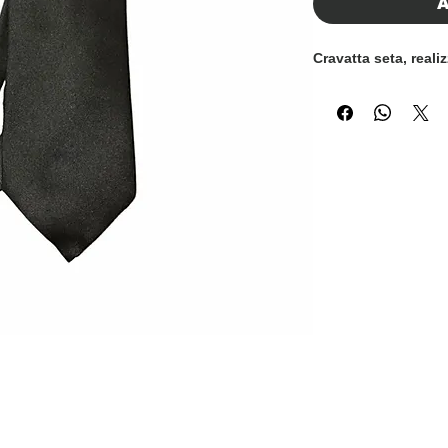
A
Cravatta seta, real