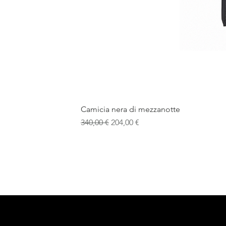
Camicia nera di mezzanotte
Prezzo regolare
Prezzo scontato
340,00 €
204,00 €