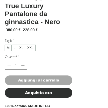
True Luxury
Pantalone da
ginnastica - Nero
Prezzo regolare
Prezzo scontato
 380,00 € 
228,00 €
Taglia
*
M
L
XL
XXL
Quantità
*
Aggiungi al carrello
Acquista ora
100% cotone- MADE IN ITAY