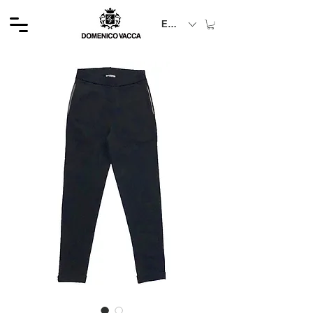
EUR (€)