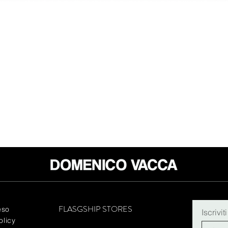
FLASGSHIP STORES
eso
Iscrivit
olicy