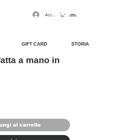
Accedi
GIFT CARD
STORIA
fatta a mano in
egolare
Prezzo scontato
ungi al carrello