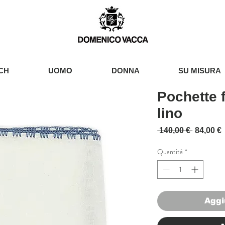
CH
UOMO
DONNA
SU MISURA
Pochette 
lino
Prezzo r
 140,00 € 
84,00 €
Quantità
*
Aggi