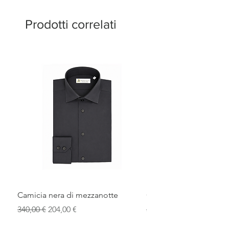
Prodotti correlati
Camicia nera di mezzanotte
Camicia elegante blu r
Prezzo regolare
Prezzo scontato
Prezzo regolare
340,00 €
204,00 €
340,00 €