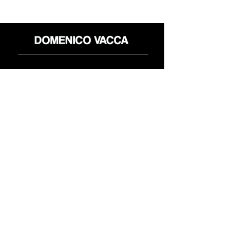
Shop
Politica reso
About
Privacy Policy
Media
Termini & Condizioni
Contatti
FLAGSHIP STORES:
ROMA: Via della Croce 5
(Piazza di Spagna)
(+39)
0686876881
BARI: Via Calefati 61/D
(Via Sparano)
(+39)
0809641236