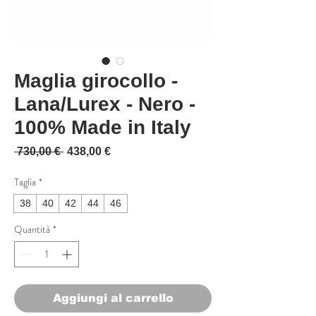
Maglia girocollo -
Lana/Lurex - Nero -
100% Made in Italy
Prezzo regolare
Prezzo scontato
 730,00 € 
438,00 €
Taglia
*
38
40
42
44
46
Quantità
*
Aggiungi al carrello