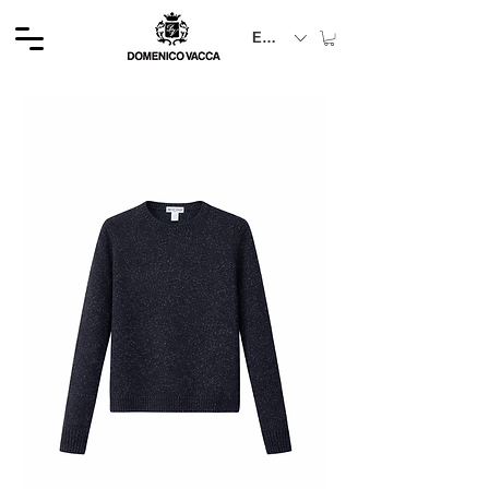
EUR (€)