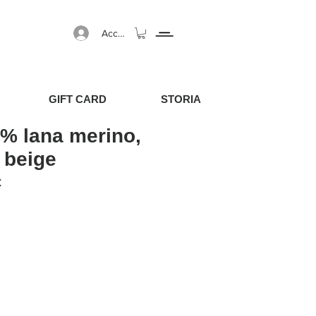
Accedi
GIFT CARD
STORIA
% lana merino,
 beige
egolare
Prezzo scontato
€