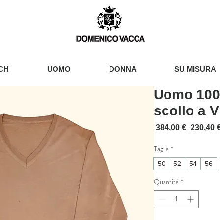
CH
UOMO
DONNA
SU MISURA
Uomo 100
scollo a V
Prezzo r
 384,00 € 
230,40 
Taglia
*
50
52
54
56
Quantità
*