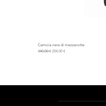
Camicia nera di mezzanotte
Prezzo regolare
Prezzo scontato
340,00 €
204,00 €