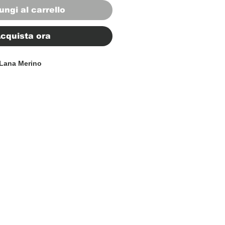
ungi al carrello
cquista ora
Lana Merino